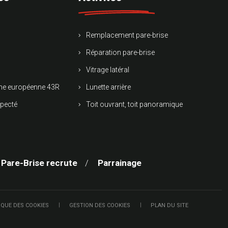
Remplacement pare-brise
Réparation pare-brise
Vitrage latéral
rme européenne 43R
Lunette arrière
specté
Toit ouvrant, toit panoramique
 Pare-Brise recrute
Parrainage
IQUE DES COOKIES
GESTION DES COOKIES
PLAN DU SITE