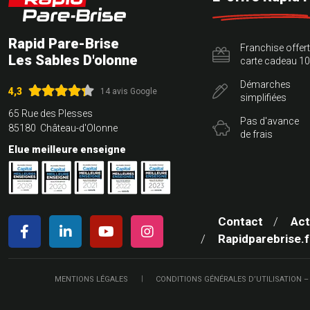
Rapid Pare-Brise
Franchise offer
Les Sables D'olonne
carte cadeau 10
Démarches
4,3
14 avis Google
simplifiées
65 Rue des Plesses
Pas d'avance
85180 Château-d'Olonne
de frais
Elue meilleure enseigne
Contact
Act
Rapidparebrise.f
MENTIONS LÉGALES
CONDITIONS GÉNÉRALES D’UTILISATION –