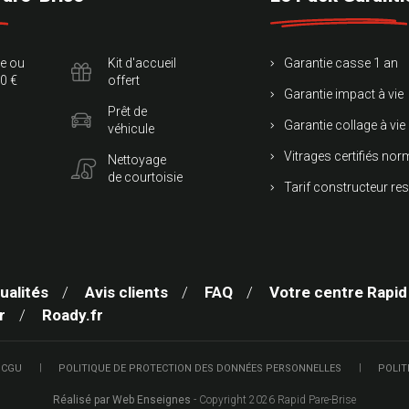
te ou
Kit d'accueil
Garantie casse 1 an
0 €
offert
Garantie impact à vie
Prêt de
Garantie collage à vie
véhicule
Vitrages certifiés no
Nettoyage
de courtoisie
Tarif constructeur re
ualités
Avis clients
FAQ
Votre centre Rapid
r
Roady.fr
 CGU
POLITIQUE DE PROTECTION DES DONNÉES PERSONNELLES
POLIT
Réalisé par Web Enseignes
- Copyright 2026 Rapid Pare-Brise