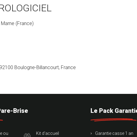
ROLOGICIEL
r Marne (France)
92100 Boulogne-Billancourt, France
Pare-Brise
Le Pack Garanti
te ou
Kit d'accueil
Garantie casse 1 an